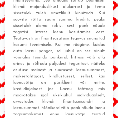
finantseerima. See omadus sõltub peamiselt
kliendi majanduslikust olukorrast ja tema
sissetulek tuleb ametlikult kinnitada. Kui
soovite võtta suure summa krediiti, peaks
sissetulek olema sobiv, sest pank nõuab
tagatisi. Intress laenu kasutamise eest.
Teatavasti on finantsasutuse tegevus suunatud
kasumi teenimisele. Kui me räägime, kuidas
auto laenu pangas, sel juhul on see ainult
võimalus teenida pankurid. Intress võib olla
erinev ja sõltuda paljudest teguritest, näiteks
asutuse mainest ja suurusest, laenusummast,
maksetähtajast, kindlustusest, sellest, kas
laenuvõtja on püsiklient või mitte,
krediidiajaloost jne. Laenu tähtaeg mis
määratakse igal üksikjuhul individuaalselt,
arvestades kliendi finantsseisundit ja
laenusummat. Mõnikord võib pank nõuda laenu
tagasimaksmist enne laenuvõtja teatud