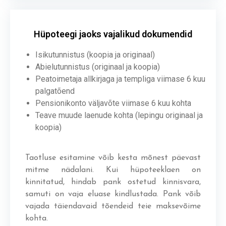
Hüpoteegi jaoks vajalikud dokumendid
Isikutunnistus (koopia ja originaal)
Abielutunnistus (originaal ja koopia)
Peatoimetaja allkirjaga ja templiga viimase 6 kuu
palgatõend
Pensionikonto väljavõte viimase 6 kuu kohta
Teave muude laenude kohta (lepingu originaal ja
koopia)
Taotluse esitamine võib kesta mõnest päevast
mitme nädalani. Kui hüpoteeklaen on
kinnitatud, hindab pank ostetud kinnisvara,
samuti on vaja eluase kindlustada. Pank võib
vajada täiendavaid tõendeid teie maksevõime
kohta.