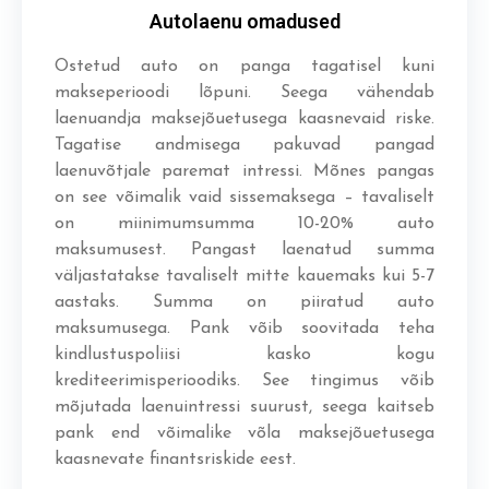
Autolaenu omadused
Ostetud auto on panga tagatisel kuni
makseperioodi lõpuni. Seega vähendab
laenuandja maksejõuetusega kaasnevaid riske.
Tagatise andmisega pakuvad pangad
laenuvõtjale paremat intressi. Mõnes pangas
on see võimalik vaid sissemaksega – tavaliselt
on miinimumsumma 10-20% auto
maksumusest. Pangast laenatud summa
väljastatakse tavaliselt mitte kauemaks kui 5-7
aastaks. Summa on piiratud auto
maksumusega. Pank võib soovitada teha
kindlustuspoliisi kasko kogu
krediteerimisperioodiks. See tingimus võib
mõjutada laenuintressi suurust, seega kaitseb
pank end võimalike võla maksejõuetusega
kaasnevate finantsriskide eest.