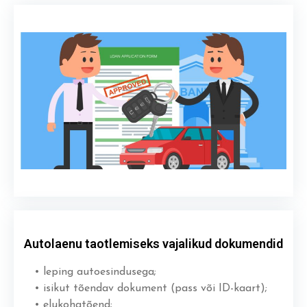
Autolaenu taotlemiseks vajalikud dokumendid
• leping autoesindusega;
• isikut tõendav dokument (pass või ID-kaart);
• elukohatõend;