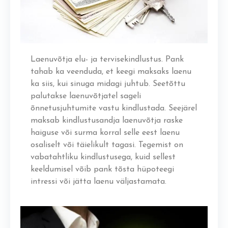
Laenuvõtja elu- ja tervisekindlustus. Pank
tahab ka veenduda, et keegi maksaks laenu
ka siis, kui sinuga midagi juhtub. Seetõttu
palutakse laenuvõtjatel sageli
õnnetusjuhtumite vastu kindlustada. Seejärel
maksab kindlustusandja laenuvõtja raske
haiguse või surma korral selle eest laenu
osaliselt või täielikult tagasi. Tegemist on
vabatahtliku kindlustusega, kuid sellest
keeldumisel võib pank tõsta hüpoteegi
intressi või jätta laenu väljastamata.