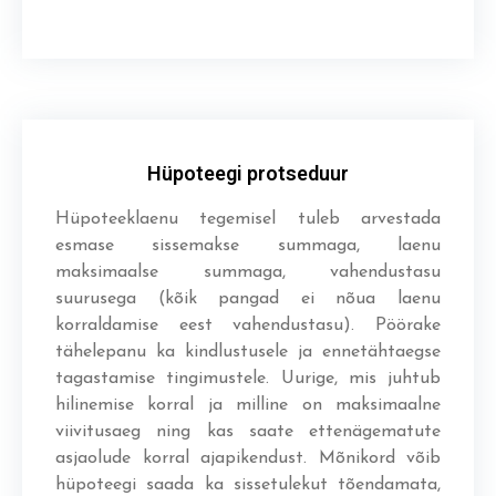
Hüpoteegi protseduur
Hüpoteeklaenu tegemisel tuleb arvestada
esmase sissemakse summaga, laenu
maksimaalse summaga, vahendustasu
suurusega (kõik pangad ei nõua laenu
korraldamise eest vahendustasu). Pöörake
tähelepanu ka kindlustusele ja ennetähtaegse
tagastamise tingimustele. Uurige, mis juhtub
hilinemise korral ja milline on maksimaalne
viivitusaeg ning kas saate ettenägematute
asjaolude korral ajapikendust. Mõnikord võib
hüpoteegi saada ka sissetulekut tõendamata,