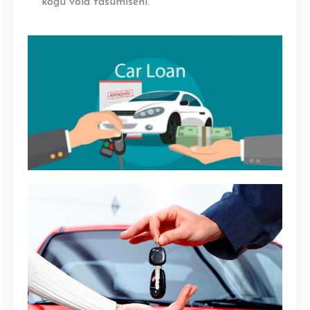
kogu võla tasumiseni.