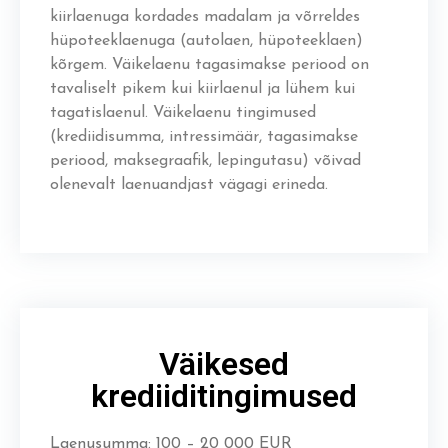
kiirlaenuga kordades madalam ja võrreldes
hüpoteeklaenuga (autolaen, hüpoteeklaen)
kõrgem. Väikelaenu tagasimakse periood on
tavaliselt pikem kui kiirlaenul ja lühem kui
tagatislaenul. Väikelaenu tingimused
(krediidisumma, intressimäär, tagasimakse
periood, maksegraafik, lepingutasu) võivad
olenevalt laenuandjast vägagi erineda.
Väikesed
krediiditingimused
Laenusumma: 100 – 20 000 EUR