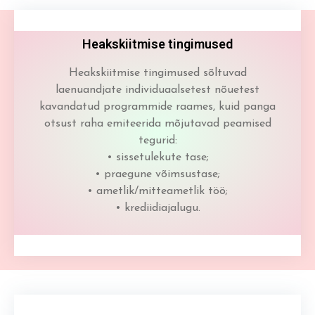
Heakskiitmise tingimused
Heakskiitmise tingimused sõltuvad
laenuandjate individuaalsetest nõuetest
kavandatud programmide raames, kuid panga
otsust raha emiteerida mõjutavad peamised
tegurid:
• sissetulekute tase;
• praegune võimsustase;
• ametlik/mitteametlik töö;
• krediidiajalugu.