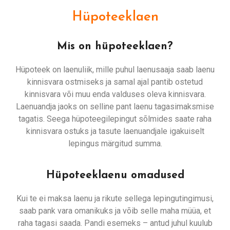
Hüpoteeklaen
Mis on hüpoteeklaen?
Hüpoteek on laenuliik, mille puhul laenusaaja saab laenu
kinnisvara ostmiseks ja samal ajal pantib ostetud
kinnisvara või muu enda valduses oleva kinnisvara.
Laenuandja jaoks on selline pant laenu tagasimaksmise
tagatis. Seega hüpoteegilepingut sõlmides saate raha
kinnisvara ostuks ja tasute laenuandjale igakuiselt
lepingus märgitud summa.
Hüpoteeklaenu omadused
Kui te ei maksa laenu ja rikute sellega lepingutingimusi,
saab pank vara omanikuks ja võib selle maha müüa, et
raha tagasi saada. Pandi esemeks – antud juhul kuulub