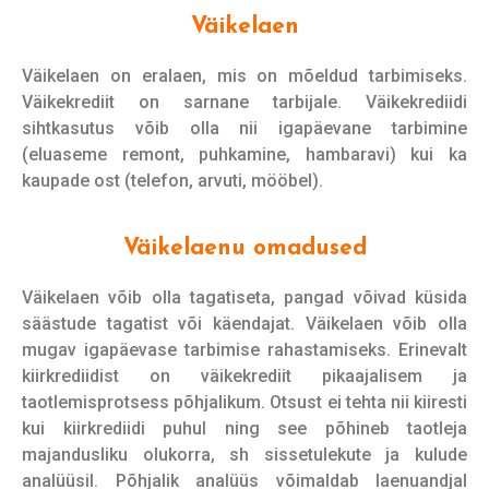
Väikelaen
Väikelaen on eralaen, mis on mõeldud tarbimiseks.
Väikekrediit on sarnane tarbijale. Väikekrediidi
sihtkasutus võib olla nii igapäevane tarbimine
(eluaseme remont, puhkamine, hambaravi) kui ka
kaupade ost (telefon, arvuti, mööbel).
Väikelaenu omadused
Väikelaen võib olla tagatiseta, pangad võivad küsida
säästude tagatist või käendajat. Väikelaen võib olla
mugav igapäevase tarbimise rahastamiseks. Erinevalt
kiirkrediidist on väikekrediit pikaajalisem ja
taotlemisprotsess põhjalikum. Otsust ei tehta nii kiiresti
kui kiirkrediidi puhul ning see põhineb taotleja
majandusliku olukorra, sh sissetulekute ja kulude
analüüsil. Põhjalik analüüs võimaldab laenuandjal