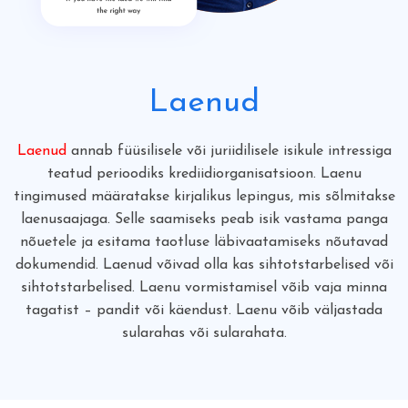
Laenud
Laenud
annab füüsilisele või juriidilisele isikule intressiga
teatud perioodiks krediidiorganisatsioon. Laenu
tingimused määratakse kirjalikus lepingus, mis sõlmitakse
laenusaajaga. Selle saamiseks peab isik vastama panga
nõuetele ja esitama taotluse läbivaatamiseks nõutavad
dokumendid. Laenud võivad olla kas sihtotstarbelised või
sihtotstarbelised. Laenu vormistamisel võib vaja minna
tagatist – pandit või käendust. Laenu võib väljastada
sularahas või sularahata.